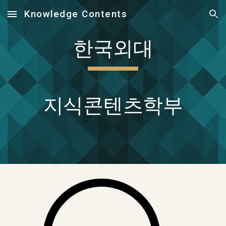
Knowledge Contents
Skip to main content
Skip to navigation
한국외대
지식콘텐츠학부